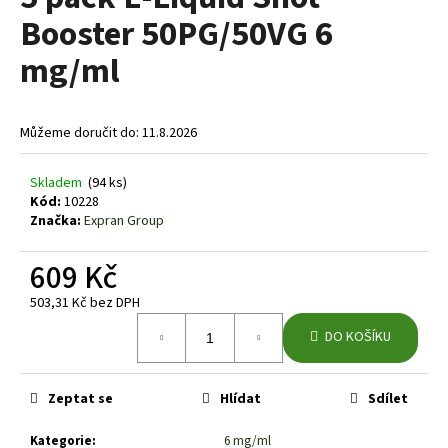
je
a
Booster 50PG/50VG 6
0,0
z
j
mg/ml
5
í
hvězdiček.
t
?
Můžeme doručit do:
11.8.2026
Skladem
(94 ks)
Kód:
10228
Značka:
Expran Group
HLEDAT
609 Kč
503,31 Kč bez DPH
D
Měrná
DO KOŠÍKU
o
cena:
p
o
Zeptat se
Hlídat
Sdílet
r
u
Kategorie
:
6 mg/ml