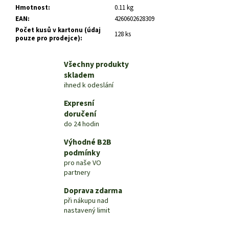
č
Hmotnost
:
0.11 kg
u
EAN
:
4260602628309
j
Počet kusů v kartonu (údaj
e
128 ks
pouze pro prodejce)
:
m
e
Všechny produkty
skladem
ihned k odeslání
Expresní
doručení
do 24 hodin
Výhodné B2B
podmínky
pro naše VO
partnery
Doprava zdarma
při nákupu nad
nastavený limit