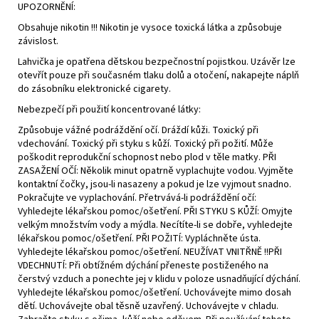
UPOZORNĚNÍ:
Obsahuje nikotin !!! Nikotin je vysoce toxická látka a způsobuje
závislost.
Lahvička je opatřena dětskou bezpečnostní pojistkou. Uzávěr lze
otevřít pouze při současném tlaku dolů a otočení, nakapejte náplň
do zásobníku elektronické cigarety.
Nebezpečí při použití koncentrované látky:
Způsobuje vážné podráždění očí. Dráždí kůži. Toxický při
vdechování. Toxický při styku s kůží. Toxický při požití. Může
poškodit reprodukční schopnost nebo plod v těle matky. PŘI
ZASAŽENÍ OČÍ: Několik minut opatrně vyplachujte vodou. Vyjměte
kontaktní čočky, jsou-li nasazeny a pokud je lze vyjmout snadno.
Pokračujte ve vyplachování. Přetrvává-li podráždění očí:
Vyhledejte lékařskou pomoc/ošetření. PŘI STYKU S KŮŽÍ: Omyjte
velkým množstvím vody a mýdla. Necítíte-li se dobře, vyhledejte
lékařskou pomoc/ošetření. PŘI POŽITÍ: Vypláchněte ústa.
Vyhledejte lékařskou pomoc/ošetření. NEUŽÍVAT VNITŘNĚ !!PŘI
VDECHNUTÍ: Při obtížném dýchání přeneste postiženého na
čerstvý vzduch a ponechte jej v klidu v poloze usnadňující dýchání.
Vyhledejte lékařskou pomoc/ošetření. Uchovávejte mimo dosah
dětí. Uchovávejte obal těsně uzavřený. Uchovávejte v chladu.