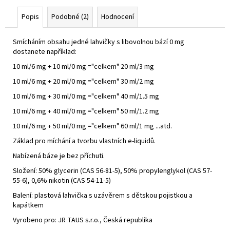
Popis
Podobné (2)
Hodnocení
Smícháním obsahu jedné lahvičky s libovolnou bází 0 mg
dostanete například:
10 ml/6 mg + 10 ml/0 mg ="celkem" 20 ml/3 mg
10 ml/6 mg + 20 ml/0 mg ="celkem" 30 ml/2 mg
10 ml/6 mg + 30 ml/0 mg ="celkem" 40 ml/1.5 mg
10 ml/6 mg + 40 ml/0 mg ="celkem" 50 ml/1.2 mg
10 ml/6 mg + 50 ml/0 mg ="celkem" 60 ml/1 mg ...atd.
Základ pro míchání a tvorbu vlastních e-liquidů.
Nabízená báze je bez příchuti.
Složení: 50% glycerin (CAS 56-81-5), 50% propylenglykol (CAS 57-
55-6), 0,6% nikotin (CAS 54-11-5)
Balení: plastová lahvička s uzávěrem s dětskou pojistkou a
kapátkem
Vyrobeno pro: JR TAUS s.r.o., Česká republika