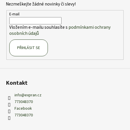
Nezmeškejte žádné novinky či slevy!
a
t
E-mail
í
Vložením e-mailu souhlasíte s
podmínkami ochrany
osobních údajů
PŘIHLÁSIT SE
Kontakt
info
@
expran.cz
773048370
Facebook
773048370