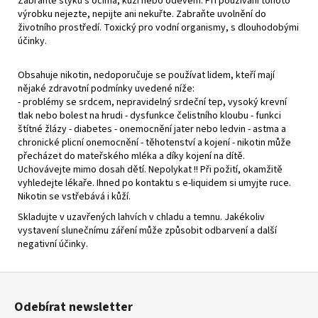
Zabraňte styku s očima, kůží nebo oděvem. Při používání tohoto
výrobku nejezte, nepijte ani nekuřte. Zabraňte uvolnění do
životního prostředí. Toxický pro vodní organismy, s dlouhodobými
účinky.
Obsahuje nikotin, nedoporučuje se používat lidem, kteří mají
nějaké zdravotní podmínky uvedené níže:
- problémy se srdcem, nepravidelný srdeční tep, vysoký krevní
tlak nebo bolest na hrudi - dysfunkce čelistního kloubu - funkci
štítné žlázy - diabetes - onemocnění jater nebo ledvin - astma a
chronické plicní onemocnění - těhotenství a kojení - nikotin může
přecházet do mateřského mléka a díky kojení na dítě.
Uchovávejte mimo dosah dětí. Nepolykat !! Při požití, okamžitě
vyhledejte lékaře. Ihned po kontaktu s e-liquidem si umyjte ruce.
Nikotin se vstřebává i kůží.
Skladujte v uzavřených lahvích v chladu a temnu. Jakékoliv
vystavení slunečnímu záření může způsobit odbarvení a další
negativní účinky.
Z
á
Odebírat newsletter
p