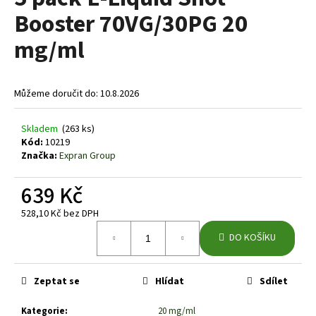
je
a
Booster 70VG/30PG 20
0,0
z
j
mg/ml
5
í
hvězdiček.
t
?
Můžeme doručit do:
10.8.2026
Skladem
(263 ks)
Kód:
10219
Značka:
Expran Group
HLEDAT
639 Kč
528,10 Kč bez DPH
D
Měrná
DO KOŠÍKU
o
cena:
p
o
Zeptat se
Hlídat
Sdílet
r
u
Kategorie
:
20 mg/ml