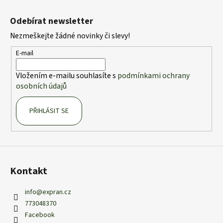
Z
á
Odebírat newsletter
p
Nezmeškejte žádné novinky či slevy!
a
t
E-mail
í
Vložením e-mailu souhlasíte s
podmínkami ochrany
osobních údajů
PŘIHLÁSIT SE
Kontakt
info
@
expran.cz
773048370
Facebook