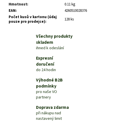
č
Hmotnost
:
0.11 kg
u
EAN
:
4260510028376
j
Počet kusů v kartonu (údaj
e
128 ks
pouze pro prodejce)
:
m
e
Všechny produkty
skladem
ihned k odeslání
Expresní
doručení
do 24 hodin
Výhodné B2B
podmínky
pro naše VO
partnery
Doprava zdarma
při nákupu nad
nastavený limit