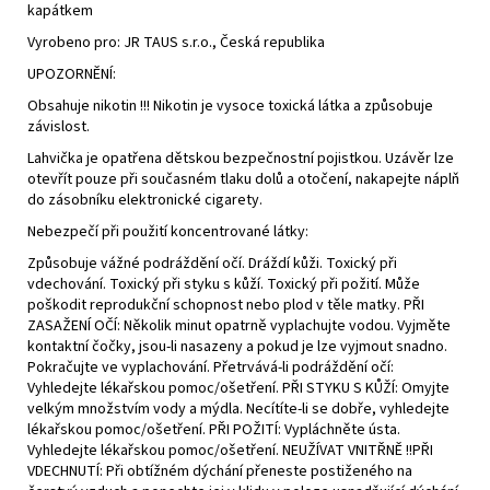
kapátkem
Vyrobeno pro: JR TAUS s.r.o., Česká republika
UPOZORNĚNÍ:
Obsahuje nikotin !!! Nikotin je vysoce toxická látka a způsobuje
závislost.
Lahvička je opatřena dětskou bezpečnostní pojistkou. Uzávěr lze
otevřít pouze při současném tlaku dolů a otočení, nakapejte náplň
do zásobníku elektronické cigarety.
Nebezpečí při použití koncentrované látky:
Způsobuje vážné podráždění očí. Dráždí kůži. Toxický při
vdechování. Toxický při styku s kůží. Toxický při požití. Může
poškodit reprodukční schopnost nebo plod v těle matky. PŘI
ZASAŽENÍ OČÍ: Několik minut opatrně vyplachujte vodou. Vyjměte
kontaktní čočky, jsou-li nasazeny a pokud je lze vyjmout snadno.
Pokračujte ve vyplachování. Přetrvává-li podráždění očí:
Vyhledejte lékařskou pomoc/ošetření. PŘI STYKU S KŮŽÍ: Omyjte
velkým množstvím vody a mýdla. Necítíte-li se dobře, vyhledejte
lékařskou pomoc/ošetření. PŘI POŽITÍ: Vypláchněte ústa.
Vyhledejte lékařskou pomoc/ošetření. NEUŽÍVAT VNITŘNĚ !!PŘI
VDECHNUTÍ: Při obtížném dýchání přeneste postiženého na