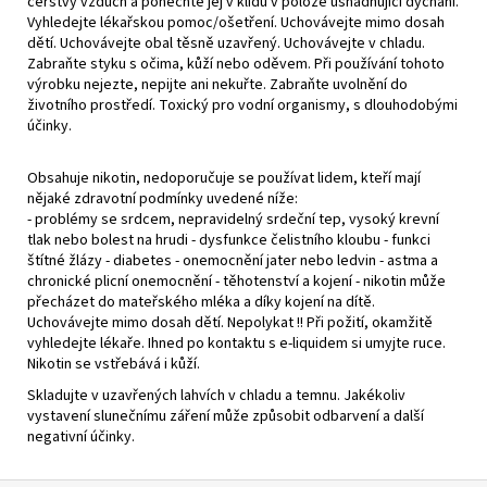
čerstvý vzduch a ponechte jej v klidu v poloze usnadňující dýchání.
Vyhledejte lékařskou pomoc/ošetření. Uchovávejte mimo dosah
dětí. Uchovávejte obal těsně uzavřený. Uchovávejte v chladu.
Zabraňte styku s očima, kůží nebo oděvem. Při používání tohoto
výrobku nejezte, nepijte ani nekuřte. Zabraňte uvolnění do
životního prostředí. Toxický pro vodní organismy, s dlouhodobými
účinky.
Obsahuje nikotin, nedoporučuje se používat lidem, kteří mají
nějaké zdravotní podmínky uvedené níže:
- problémy se srdcem, nepravidelný srdeční tep, vysoký krevní
tlak nebo bolest na hrudi - dysfunkce čelistního kloubu - funkci
štítné žlázy - diabetes - onemocnění jater nebo ledvin - astma a
chronické plicní onemocnění - těhotenství a kojení - nikotin může
přecházet do mateřského mléka a díky kojení na dítě.
Uchovávejte mimo dosah dětí. Nepolykat !! Při požití, okamžitě
vyhledejte lékaře. Ihned po kontaktu s e-liquidem si umyjte ruce.
Nikotin se vstřebává i kůží.
Skladujte v uzavřených lahvích v chladu a temnu. Jakékoliv
vystavení slunečnímu záření může způsobit odbarvení a další
negativní účinky.