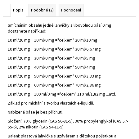
Popis
Podobné (2)
Hodnocení
Smícháním obsahu jedné lahvičky s libovolnou bází 0 mg
dostanete například:
10 ml/20 mg + 10 ml/0 mg ="celkem" 20 ml/10 mg
10 ml/20 mg + 20 ml/0 mg ="celkem" 30 ml/6,67 mg
10 ml/20 mg + 30 ml/0 mg ="celkem" 40 ml/5 mg
10 ml/20 mg + 40 ml/0 mg ="celkem" 50 ml/4 mg
10 ml/20 mg + 50 ml/0 mg ="celkem" 60 ml/3,33 mg
10 ml/20 mg + 60 ml/0 mg ="celkem" 70 ml/2,86 mg
10 ml/20 mg + 100 ml/0 mg ="celkem" 110 ml/1,82 mg ...atd.
Základ pro míchání a tvorbu vlastních e-liquidů.
Nabízená báze je bez příchuti.
Složení: 70% glycerin (CAS 56-81-5), 30% propylenglykol (CAS 57-
55-6), 2% nikotin (CAS 54-11-5)
Balení: plastová lahvička s uzávěrem s dětskou pojistkou a