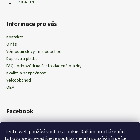
773048370
Informace pro vás
Kontakty
O nás
Věrnostní slevy - maloobchod
Doprava a platba
FAQ - odpovědi na často kladené otázky
Kvalita a bezpečnost
Velkoobchod
OEM
Facebook
Tento web používá soubory cookie. Dalším procházením
tohoto webu vyjadřujete souhlas s jejich používáním
. Více