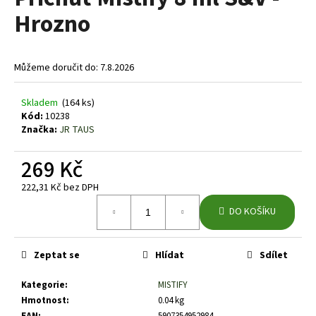
je
a
Hrozno
0,0
z
j
5
í
hvězdiček.
Můžeme doručit do:
7.8.2026
t
?
Skladem
(164 ks)
Kód:
10238
Značka:
JR TAUS
269 Kč
HLEDAT
222,31 Kč bez DPH
Měrná
DO KOŠÍKU
cena:
D
o
p
Zeptat se
Hlídat
Sdílet
o
r
Kategorie
:
MISTIFY
u
Hmotnost
:
0.04 kg
EAN
:
5907354952984