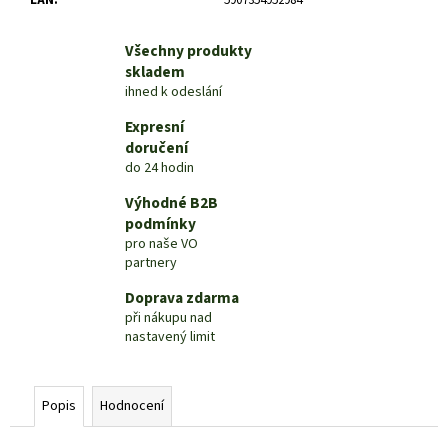
č
u
j
Všechny produkty
e
skladem
m
ihned k odeslání
e
Expresní
doručení
do 24 hodin
Výhodné B2B
podmínky
pro naše VO
partnery
Doprava zdarma
při nákupu nad
nastavený limit
Popis
Hodnocení