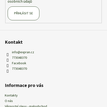
osobních údajů
PŘIHLÁSIT SE
Kontakt
info
@
expran.cz
773048370
Facebook
773048370
Informace pro vás
Kontakty
O nás
Věrnostní slevy - maloobchod