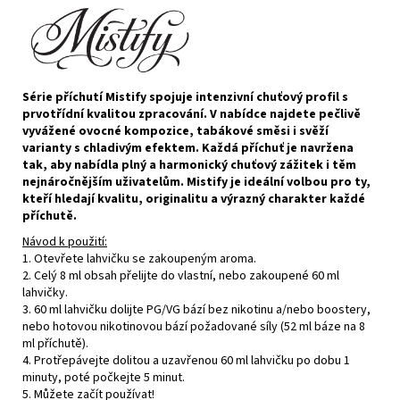
Série příchutí Mistify spojuje intenzivní chuťový profil s
prvotřídní kvalitou zpracování. V nabídce najdete pečlivě
vyvážené ovocné kompozice, tabákové směsi i svěží
varianty s chladivým efektem. Každá příchuť je navržena
tak, aby nabídla plný a harmonický chuťový zážitek i těm
nejnáročnějším uživatelům. Mistify je ideální volbou pro ty,
kteří hledají kvalitu, originalitu a výrazný charakter každé
příchutě.
Návod k použití:
1. Otevřete lahvičku se zakoupeným aroma.
2. Celý 8 ml obsah přelijte do vlastní, nebo zakoupené 60 ml
lahvičky.
3. 60 ml lahvičku dolijte PG/VG bází bez nikotinu a/nebo boostery,
nebo hotovou nikotinovou bází požadované síly (52 ml báze na 8
ml příchutě).
4. Protřepávejte dolitou a uzavřenou 60 ml lahvičku po dobu 1
minuty, poté počkejte 5 minut.
5. Můžete začít používat!