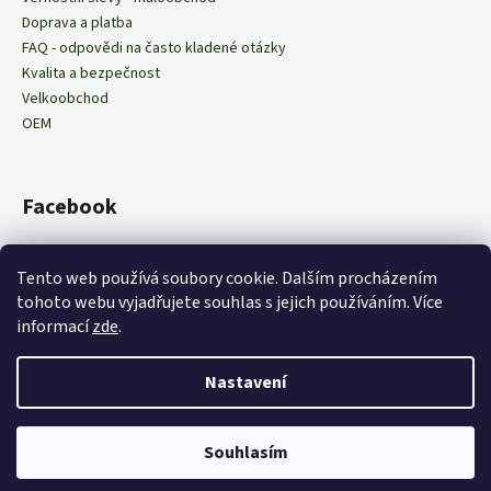
Doprava a platba
FAQ - odpovědi na často kladené otázky
Kvalita a bezpečnost
Velkoobchod
OEM
Facebook
Tento web používá soubory cookie. Dalším procházením
tohoto webu vyjadřujete souhlas s jejich používáním
. Více
Obchodní podmínky
Podmínky ochrany osobních údajů
informací
zde
.
Nastavení
Vytvořil Shoptet
Copyright 2026
EXPRAN CZ
. Všechna práva vyhrazena.
Upravit
Souhlasím
nastavení cookies