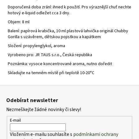
Doporučená doba zrání: ihned k použití. Pro výraznější chuť nechte
hotový e-liquid odležet cca 3 dny.
Objem: 8 ml
Balení: papírová krabička, 10 ml plastová lahvička originál Chubby
Gorilla s uzávěrem, dětskou pojistkou a kapátkem
Složení: propylenglykol, aroma
Vyrobeno pro: JR TAUS s.r.o., Česká republika
Poznámka: vysoce koncentrované aroma, nutno doředit
Skladujte na temném místě při teplotě 10-20°C
Z
á
Odebírat newsletter
p
Nezmeškejte žádné novinky či slevy!
a
t
E-mail
í
Vložením e-mailu souhlasíte s
podmínkami ochrany