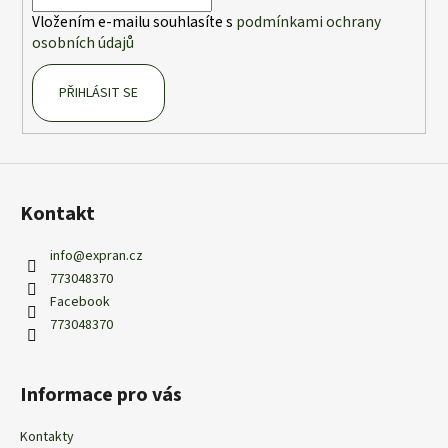
í
Vložením e-mailu souhlasíte s
podmínkami ochrany
osobních údajů
PŘIHLÁSIT SE
Kontakt
info
@
expran.cz
773048370
Facebook
773048370
Informace pro vás
Kontakty