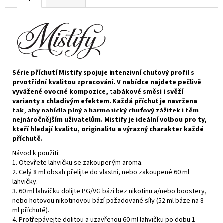
Série příchutí Mistify spojuje intenzivní chuťový profil s
prvotřídní kvalitou zpracování. V nabídce najdete pečlivě
vyvážené ovocné kompozice, tabákové směsi i svěží
varianty s chladivým efektem. Každá příchuť je navržena
tak, aby nabídla plný a harmonický chuťový zážitek i těm
nejnáročnějším uživatelům. Mistify je ideální volbou pro ty,
kteří hledají kvalitu, originalitu a výrazný charakter každé
příchutě.
Návod k použití:
1. Otevřete lahvičku se zakoupeným aroma.
2. Celý 8 ml obsah přelijte do vlastní, nebo zakoupené 60 ml
lahvičky.
3. 60 ml lahvičku dolijte PG/VG bází bez nikotinu a/nebo boostery,
nebo hotovou nikotinovou bází požadované síly (52 ml báze na 8
ml příchutě).
4. Protřepávejte dolitou a uzavřenou 60 ml lahvičku po dobu 1