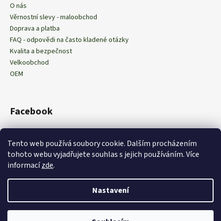
O nás
Věrnostní slevy - maloobchod
Doprava a platba
FAQ - odpovědi na často kladené otázky
Kvalita a bezpečnost
Velkoobchod
OEM
Facebook
Tento web používá soubory cookie. Dalším procházením
tohoto webu vyjadřujete souhlas s jejich používáním
. Více
Obchodní podmínky
Podmínky ochrany osobních údajů
informací
zde
.
Nastavení
Vytvořil Shoptet
Copyright 2026
EXPRAN CZ
. Všechna práva vyhrazena.
Upravit