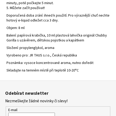
minuty, poté počkejte 5 minut.
5. Můžete začít používat!
Doporučená doba zrání: ihned k použití. Pro výraznější chuť nechte
hotový e-liquid odležet cca 3 dny.
Objem: 8 ml
Balení: papírová krabička, 10 ml plastová lahvička originál Chubby
Gorilla s uzávěrem, dětskou pojistkou a kapátkem
Složení: propylenglykol, aroma
Vyrobeno pro: JR TAUS s.r.o., Česká republika
Poznámka: vysoce koncentrované aroma, nutno doředit
Skladujte na temném místě při teplotě 10-20°C
Z
á
Odebírat newsletter
p
Nezmeškejte žádné novinky či slevy!
a
t
E-mail