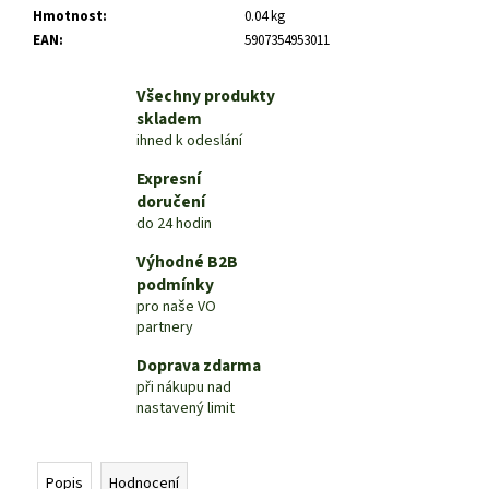
č
Hmotnost
:
0.04 kg
u
EAN
:
5907354953011
j
e
Všechny produkty
m
skladem
e
ihned k odeslání
Expresní
doručení
do 24 hodin
Výhodné B2B
podmínky
pro naše VO
partnery
Doprava zdarma
při nákupu nad
nastavený limit
Popis
Hodnocení