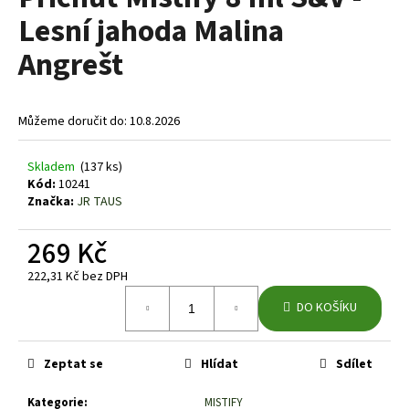
je
a
Lesní jahoda Malina
0,0
z
j
Angrešt
5
í
hvězdiček.
t
?
Můžeme doručit do:
10.8.2026
Skladem
(137 ks)
Kód:
10241
Značka:
JR TAUS
HLEDAT
269 Kč
222,31 Kč bez DPH
D
Měrná
DO KOŠÍKU
o
cena:
p
o
Zeptat se
Hlídat
Sdílet
r
u
Kategorie
:
MISTIFY